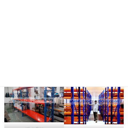
meja kasir & rak
rak hijau
rokok/kosmetik
rak merah
rak biru