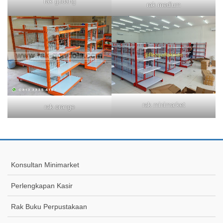
rak gudang
rak medium
rak minimarket
rak orange
Konsultan Minimarket
Perlengkapan Kasir
Rak Buku Perpustakaan