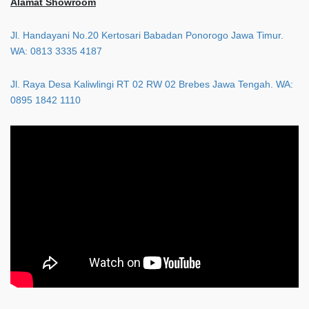
Alamat Showroom
Jl. Handayani No.20 Kertosari Babadan Ponorogo Jawa Timur.
WA: 0813 3335 4187
Jl. Raya Desa Kaliwlingi RT 02 RW 02 Brebes Jawa Tengah. WA:
0895 1842 1110