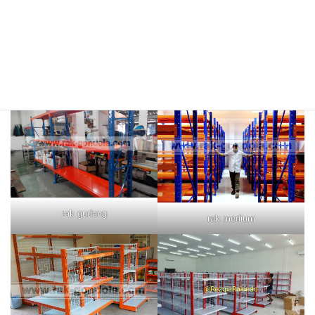
rak merah
rak biru
rak gudang
rak medium